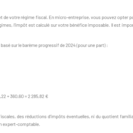
e et de votre régime fiscal. En micro-entreprise, vous pouvez opter 
es, l’impôt est calculé sur votre bénéfice imposable. Il est import
 basé sur le barème progressif de 2024 (pour une part) :
25,22 + 360,60 = 2 285,82 €
cales, des réductions d’impôts éventuelles, ni du quotient familial.
un expert-comptable.