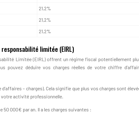
21,2%
21,2%
21,2%
à responsabilité limitée (EIRL)
ponsabilité Limitée (EIRL) offrent un régime fiscal potentiellement
us pouvez déduire vos charges réelles de votre chiffre d’affai
re d’affaires – charges). Cela signifie que plus vos charges sont él
votre activité professionnelle.
de 50 000€ par an. Il a les charges suivantes :