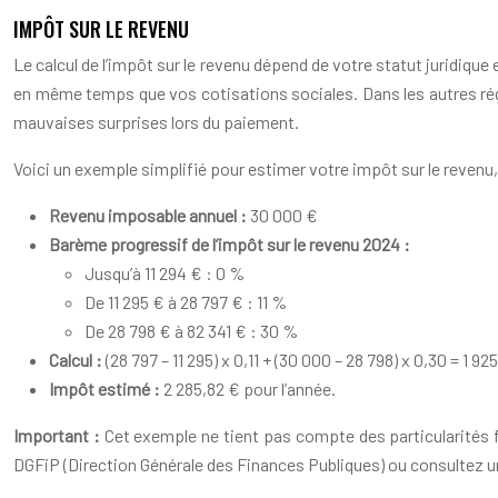
IMPÔT SUR LE REVENU
Le calcul de l’impôt sur le revenu dépend de votre statut juridiqu
en même temps que vos cotisations sociales. Dans les autres régim
mauvaises surprises lors du paiement.
Voici un exemple simplifié pour estimer votre impôt sur le revenu,
Revenu imposable annuel :
30 000 €
Barème progressif de l’impôt sur le revenu 2024 :
Jusqu’à 11 294 € : 0 %
De 11 295 € à 28 797 € : 11 %
De 28 798 € à 82 341 € : 30 %
Calcul :
(28 797 – 11 295) x 0,11 + (30 000 – 28 798) x 0,30 = 1 9
Impôt estimé :
2 285,82 € pour l’année.
Important :
Cet exemple ne tient pas compte des particularités fis
DGFiP (Direction Générale des Finances Publiques) ou consultez 