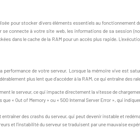
tilisée pour stocker divers éléments essentiels au fonctionnement d
ur se connecte à votre site web, les informations de sa session (n
es dans le cache de la RAM pour un accès plus rapide. L’exécutio
erformance de votre serveur. Lorsque la mémoire vive est saturée, 
érablement plus lent que d’accéder à la RAM, ce qui entraîne des ra
lement le serveur, ce qui impacte directement la vitesse de chargem
que « Out of Memory » ou « 500 Internal Server Error », qui indiqu
 entraîner des crashs du serveur, qui peut devenir instable et redém
eurs et l’instabilité du serveur se traduisent par une mauvaise expérie