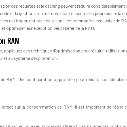
tion des requêtes et le caching peuvent réduire considérablemen
 code et la gestion de la mémoire sont essentielles pour réduire l
ches est important pour éviter une consommation excessive de R
et optimiser leur exécution peut libérer de la RAM.
ion RAM
e, appliquez des techniques d’optimisation pour réduire l’utilisati
s et au système d’exploitation.
 de RAM. Une configuration appropriée peut réduire considérabl
irect sur la consommation de RAM. Il est important de régler ces
` (Apache), `worker_processes` (Nginx). Ces paramètres contrôlen