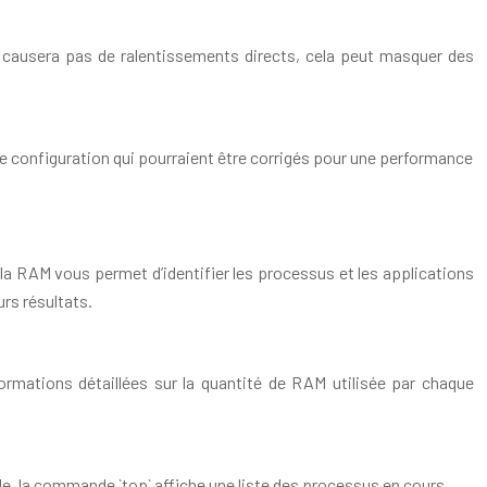
 causera pas de ralentissements directs, cela peut masquer des
configuration qui pourraient être corrigés pour une performance
 la RAM vous permet d’identifier les processus et les applications
urs résultats.
ormations détaillées sur la quantité de RAM utilisée par chaque
ple, la commande `top` affiche une liste des processus en cours