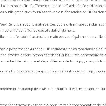
. La commande `free` affiche la quantité de RAM utilisée et disponibl
 outils graphiques fournissent une vue d’ensemble de l’utilisation
ew Relic, Datadog, Dynatrace. Ces outils offrent une vue plus appro
mettent d’identifier les goulots d’étranglement.
ils sont orientés infrastructure, mais peuvent également surveiller
ser la performance du code PHP et d’identifier les fonctions et les
 de profiler le code Python et d’identifier les fuites de mémoire et 
ermettent de déboguer et de profiler le code Node.js, y compris la
ous sur les processus et applications qui sont souvent les plus go
onsommer beaucoup de RAM que d’autres. Il est important de survei
tement ces serveurs est crucial pour limiter la consommation de R