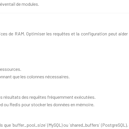
e éventail de modules.
de RAM. Optimiser les requêtes et la configuration peut aider à 
ressources.
onnant que les colonnes nécessaires.
 les résultats des requêtes fréquemment exécutées.
d ou Redis pour stocker les données en mémoire.
ls que `buffer_pool_size` (MySQL) ou `shared_buffers` (PostgreSQL)